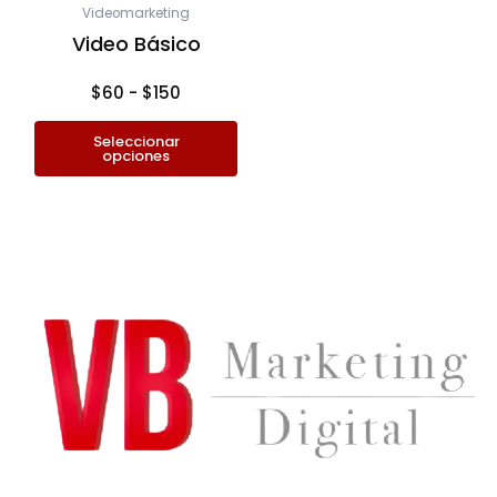
Videomarketing
pueden
Video Básico
elegir
en
$
60
-
$
150
la
página
Seleccionar
opciones
de
producto