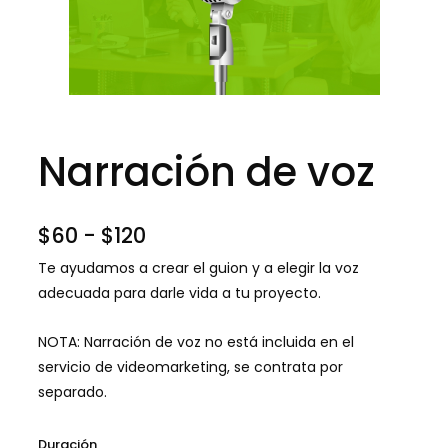
Narración de voz
Rango
$
60
-
$
120
de
Te ayudamos a crear el guion y a elegir la voz
precios:
adecuada para darle vida a tu proyecto.
desde
NOTA: Narración de voz no está incluida en el
$60
servicio de videomarketing, se contrata por
hasta
separado.
$120
Narración
Duración