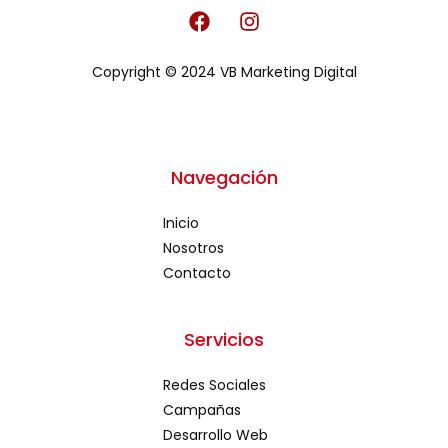
F
I
a
n
c
s
Copyright © 2024 VB Marketing Digital
e
t
b
a
o
g
o
r
k
a
Navegación
m
Inicio
Nosotros
Contacto
Servicios
Redes Sociales
Campañas
Desarrollo Web