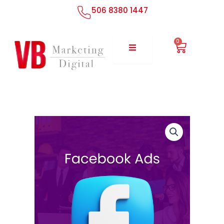
Ir
506 8380 1447
al
contenido
0
Cart