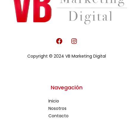
F
I
a
n
c
s
Copyright © 2024 VB Marketing Digital
e
t
b
a
o
g
o
r
k
a
Navegación
m
Inicio
Nosotros
Contacto