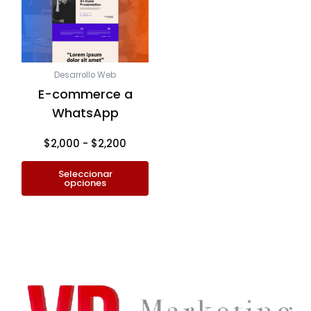
$2,000
variantes.
hasta
Las
$2,200
opciones
se
Desarrollo Web
pueden
E-commerce a
elegir
WhatsApp
en
la
$
2,000
-
$
2,200
página
de
Seleccionar
opciones
producto