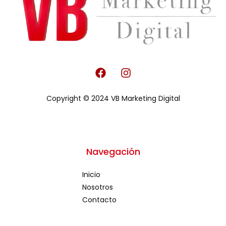
F
I
a
n
c
s
Copyright © 2024 VB Marketing Digital
e
t
b
a
o
g
o
r
k
a
Navegación
m
Inicio
Nosotros
Contacto