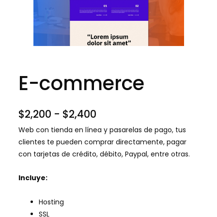
E-commerce
Rango
$
2,200
-
$
2,400
de
Web con tienda en línea y pasarelas de pago, tus
precios:
clientes te pueden comprar directamente, pagar
con tarjetas de crédito, débito, Paypal, entre otras.
desde
$2,200
Incluye:
hasta
$2,400
Hosting
SSL