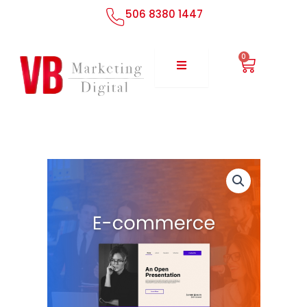
Ir
506 8380 1447
al
contenido
0
Cart