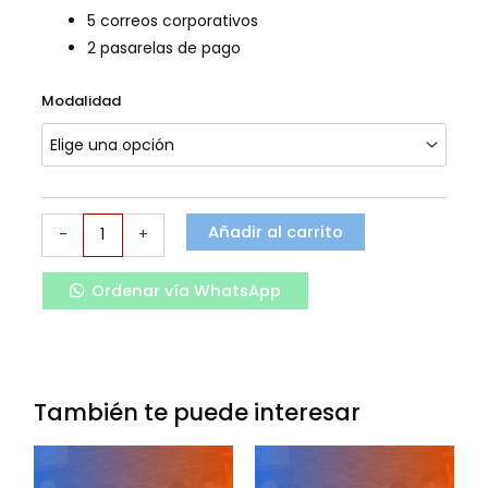
5 correos corporativos
2 pasarelas de pago
E-
Modalidad
commerce
cantidad
Añadir al carrito
-
+
Ordenar vía WhatsApp
También te puede interesar
Rango
Rango
Este
Este
de
de
producto
pro